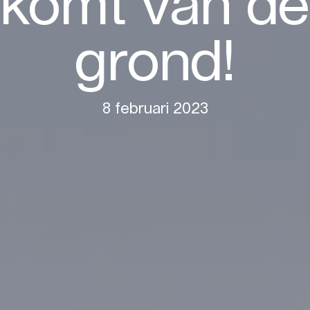
komt van de
grond!
ailadres
*
8 februari 2023