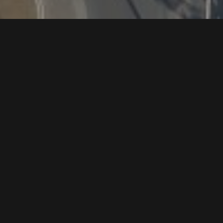
Eind week 26 start Van Wijnen met het heien
van de funderingspalen van het
Cambuurstadion. Er worden met twee
heistellingen ongeveer 1.600 heipalen
geslagen.
Bouwverkeer
Tijdens de bouwperiode rijdt het bouwverkeer
voor het Cambuurstadion via de
Slauerhoffweg.
Monitoring
Het heien van funderingspalen veroorzaakt