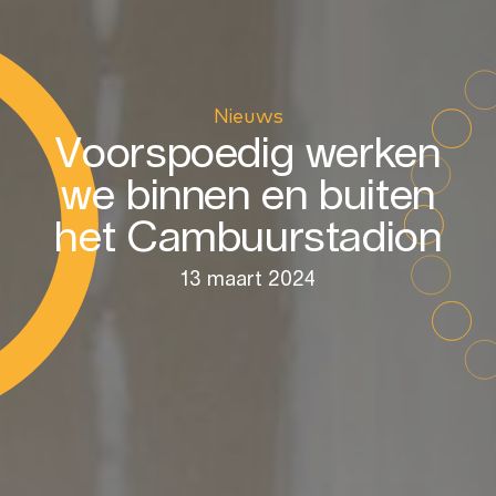
Naam
Nieuws
Voorspoedig werken
we binnen en buiten
E-mailadres
*
het Cambuurstadion
Het Elfstedenpark
13 maart 2024
Nieuws
Contact