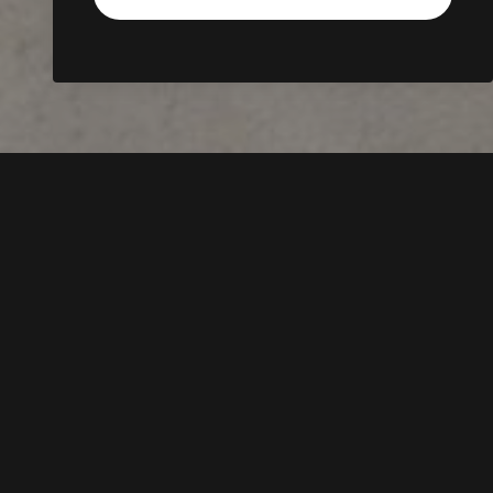
Van Wijnen is marktleider in betaalbaar wonen
en initieert, adviseert, ontwikkelt, realiseert en
beheert vastgoed met 2400 trotse, gedreven
vakliefhebbers vanuit 27 locaties in Nederland.
Dat doen we vanuit ons hart en met een
duidelijke missie: samen bouwen aan ruimte
voor een beter leven. We maken ons sterk
voor betaalbaar wonen voor heel Nederland.
Voor vitale wijken waar iedereen zich thuis