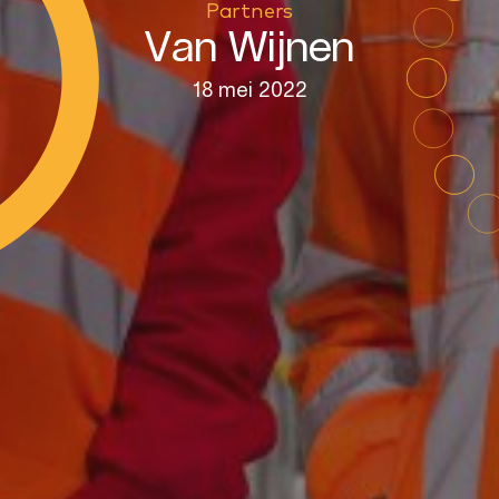
Partners
Van Wijnen
E-mailadres
*
Het Elfstedenpark
18 mei 2022
Nieuws
Contact