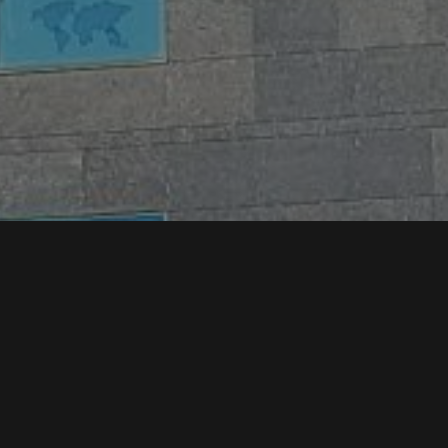
hallen van het WTC is het Westcord WTC Hot
143 designkamers, waaronder 11 ruime appar
in het hotel is een café gevestigd en op de 1
over de stad, gedineerd worden in restaurant 