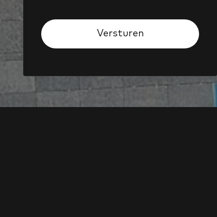
el gevestigd. Het
tementen en een
e
1
etage kan, met
élevé.