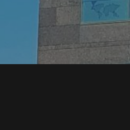
Direct naast de expo
hotel beschikt over 
bruidssuite. Beneden 
schitterend uitzicht 