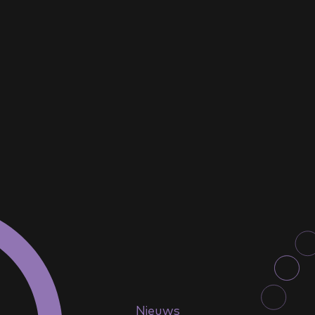
Nieuwsbrief
Blijf op de hoogte
van het
Elfstedenpark
Naam
E-mailadres
*
Nieuws